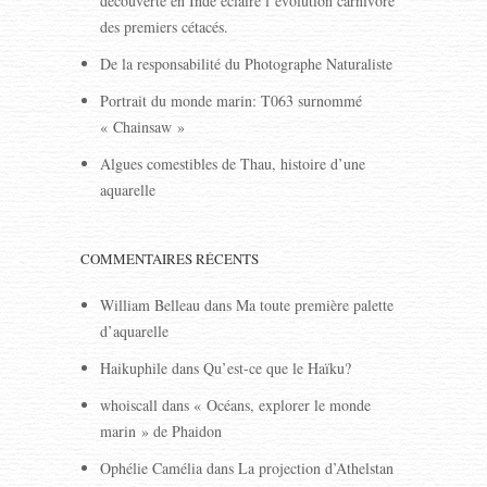
découverte en Inde éclaire l’évolution carnivore
:
des premiers cétacés.
De la responsabilité du Photographe Naturaliste
Portrait du monde marin: T063 surnommé
« Chainsaw »
Algues comestibles de Thau, histoire d’une
aquarelle
COMMENTAIRES RÉCENTS
William Belleau
dans
Ma toute première palette
d’aquarelle
Haikuphile
dans
Qu’est-ce que le Haïku?
whoiscall
dans
« Océans, explorer le monde
marin » de Phaidon
Ophélie Camélia
dans
La projection d’Athelstan