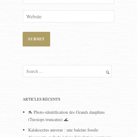
A
l
t
e
r
n
ARTICLES RÉCENTS
a
t
🐬 Photo-identification des Grands dauphins
i
(Tursiops truncatus) 🌊
v
Kalakocetus aurorae : une baleine fossile
e