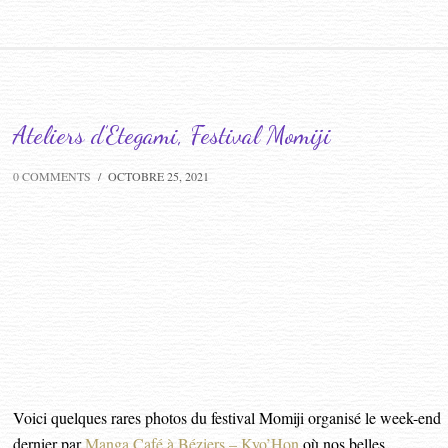
Ateliers d’Etegami, Festival Momiji
0 COMMENTS
/
OCTOBRE 25, 2021
Voici quelques rares photos du festival Momiji organisé le week-end
dernier par
Manga Café à Béziers – Kyo’Hon
où nos belles