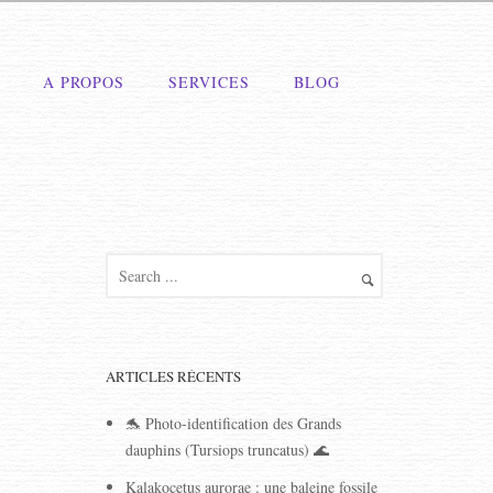
A PROPOS
SERVICES
BLOG
ARTICLES RÉCENTS
🐬 Photo-identification des Grands
dauphins (Tursiops truncatus) 🌊
Kalakocetus aurorae : une baleine fossile