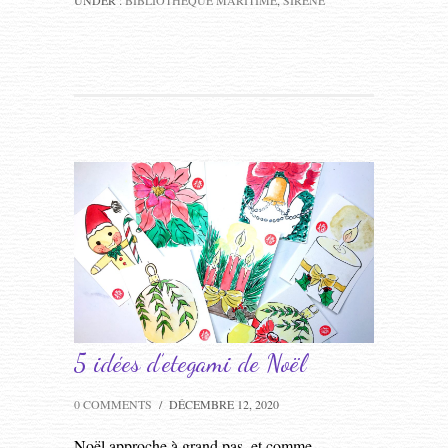
UNDER :
BIBLIOTHÈQUE MARITIME
,
SIRÈNE
5 idées d’etegami de Noël
0 COMMENTS
/
DÉCEMBRE 12, 2020
Noël approche à grand pas, et comme