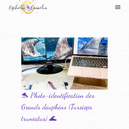
🐬 Photo-identification des
Grands dauphins (Tursiops
truncatus) 🌊