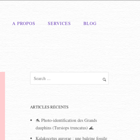
A PROPOS
SERVICES
BLOG
ARTICLES RÉCENTS
🐬 Photo-identification des Grands
dauphins (Tursiops truncatus) 🌊
Kalakocetus aurorae : une baleine fossile