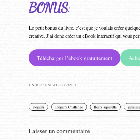
BONUS
:
Le petit bonus du livre, c’est que je voulais créer quelqu
créative. J’ai donc créer un eBook interactif qui vous pe
Télécharger l’ebook gratuitement
Ache
UNDER :
UNCATEGORIZED
etegami
Etegami Challenge
fleurs aquarelle
japanes
Laisser un commentaire