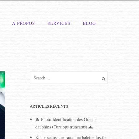
A PROPOS
SERVICES
BLOG
ARTICLES RÉCENTS
🐬 Photo-identification des Grands
dauphins (Tursiops truncatus) 🌊
Kalakocetus aurorae : une baleine fossile