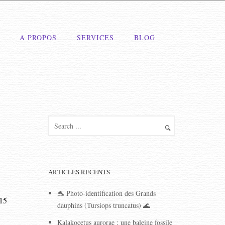
A PROPOS
SERVICES
BLOG
ARTICLES RÉCENTS
🐬 Photo-identification des Grands
 15
dauphins (Tursiops truncatus) 🌊
Kalakocetus aurorae : une baleine fossile